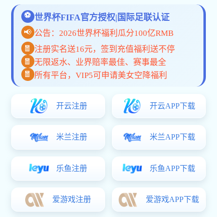
老詹谈东里缺席：培养接班人心态
尽管无法替代他
2026-06-09 02:28
47 次阅读