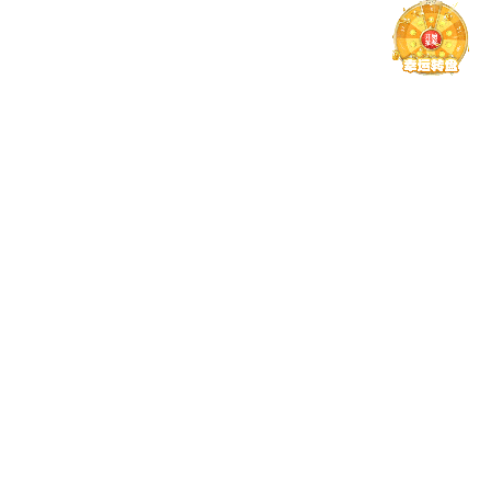
应，使得球队表现更佳。
因此，即使面临人员不足的问题，只要队伍团结一
致，相互支持，就能够克服暂时的困难，实现目标。
这也正是老詹作为领袖所希望看到的一种状态，他鼓
励所有队友积极参与，共同寻找解决方案。
3、年轻球员的发展机会
东里的缺席无疑给了许多年轻球员展示自我的机会。
在这样的环境下，他们能够获得更多上场时间，从而
积累实战经验。这对于他们来说，是一种极好的学习
和成长机会，可以加速其职业生涯的发展。
老詹认为，这样的平台非常重要，因为只有经历过高
水平比赛，才能真正了解自己的不足之处，并找到改
进的方法。同时，通过与其他优秀球员并肩作战，他