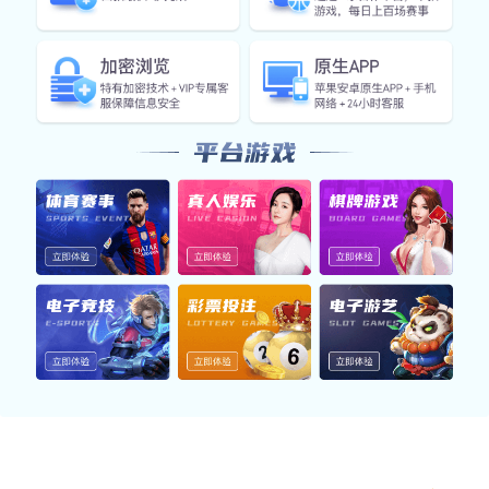
人能力，还能增强整个球队的凝聚力和战斗精神。这
种传承不仅是技术上的，更是心理和文化上的延续，
使得团队能够在困境中迎难而上。
2、团队配合的重要意义
除了单纯地依赖个别明星球员外，老詹强调了团队配
合的重要性。在东里缺席期间，每位队员都需要发挥
自己的作用，通过默契配合来填补空白。篮球是一项
集体运动，仅靠一两名顶尖球员无法赢得比赛，需要
每个成员共同努力。
有效的沟通与合作，是推动球队前进的重要动力。在
训练中，加强彼此之间的理解和信任，可以帮助提升
整体表现。当每位队员都意识到自己在整体中的位
置，并愿意为全队付出时，就能形成良好的化学反