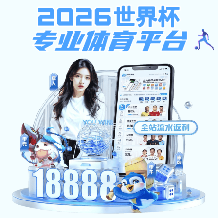
注册入口
全天更新 ·
米兰官方网站入
口
赛事实时同步
无论您身在何处，
米兰官方网站入口APP
为您带来
高速、高清、稳定的观赛体验。
下载客户端
网页端访问