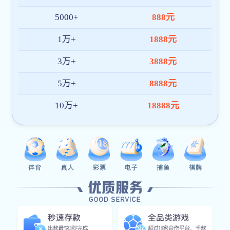
阿隆索作为前职业球员，拥有深厚的足球底蕴和独特
的执教理念。他注重团队合作与战术执行，这使得他
能够迅速适应切尔西这支历史悠久且充满竞争精神的
球队。他强调以攻代守，通过快速传递和有效跑动来
撕裂对手防线，从而创造更多进攻机会。这种风格不
仅符合现代足球的发展趋势，也为切尔西带来了全新
的竞技活力。
同时，阿隆索擅长根据球员特点调整战术，使每位球
员都能在自己的位置上发挥最大作用。通过深入分析
数据和录像，他能够找到最优解，为球员制定相应的
发展计划。这种个性化指导方式，有利于提升球员自
信心和能力，从而增强整体队伍实力。