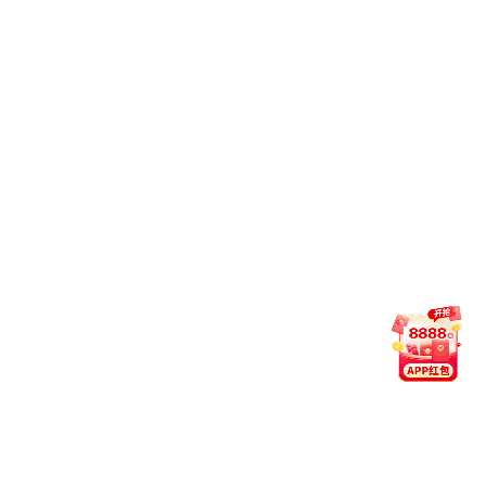
理解他们在场上的需求，以及如何最大限度地释放他
们潜能。这种亲密关系使得他能够准确把握哪些位置
亟需补强，从而优化转会策略。此外，与年轻球员保
持良好关系，也有助于他们快速成长并融入主流战术
体系中。
总之，通过塑造健康稳定的人际关系网络，阿隆索不
仅提高了自身在队内的话语权，同时也为切尔西奠定
了坚实的人才基础，为未来发展打下良好基础。
4、未来展望
展望未来，在阿隆索执教期间，切尔西将在多个方面
取得显著进步。一方面，他将在短期内通过精确引援
增强球队实力，使其重新回归英超顶级行列。而另一
方面，从长远来看，他将致力于打造一支既有深度又