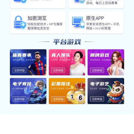
因此，在他的领导下，切尔西将在转会市场上更具针
对性地引进合适的人才，以满足他所需的战术要求，
这无疑增加了他在转会与阵容管理中的权力。
2、俱乐部发展需求
随着英超联赛竞争日益激烈，切尔西面临着巨大的压
力，需要不断更新阵容以保持竞争优势。近年来，俱
乐部经历了一系列低迷时期，对新鲜血液和年轻天才
的渴望愈发明显。因此，在这种背景下，阿隆索被赋
予了更多权力，以便于快速响应市场变化并进行必要
的人事调整。
此外，俱乐部高层对于长期发展的规划也越来越清
晰，他们希望通过建立稳定、高效且具有凝聚力的团
队来实现可持续发展的目标。这就需要一个能够全面