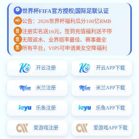
穆里尼奥重返皇马在即ESPN报道
双方已达成口头协议签约两年
2026-06-16 10:38
47 次阅读