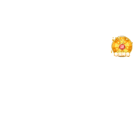
多名年轻球员得到了锻炼机会，并逐渐成长为球队的
重要成员。这种能力使得他在处理更衣室关系方面显
示出独特魅力，有助于维持团队凝聚力。
再者，在进攻策略上，他倾向于快速反击和利用边路
突破，以此来最大化发挥队伍中速度型球员的优势。
这样的战术安排，不仅充分利用了当时皇马阵中如C
罗等顶尖球星，也极大丰富了观众观看比赛时享受乐
趣。因此，尽管有人批评他的踢法过于保守，但不可
否认的是，这种风格曾给皇马带来了无数胜利。
3、对球队现状影响
目前皇家马德里的状态虽然依然保持竞争力，但相较
于前几个赛季，却显得略显疲态。在欧冠及国内联赛
中，他们面临着来自巴萨和其他强队日益加大的压