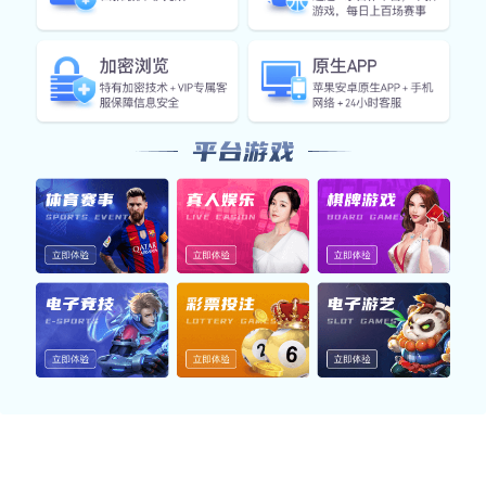
可以说，穆里尼奥与皇马之间有着深厚的情感纽带。
他曾表示自己对于这支球队有着特殊的感情，而球迷
们也始终保留着对他的热爱。因此，他重返皇马不仅
是个人职业生涯的新篇章，也是俱乐部历史的一部
分，再次唤起了人们对过去辉煌时刻的怀念。
2、穆里尼奥执教风格分析
作为一名成功且极具争议性的主帅，穆里尼奥以其鲜
明且高效的执教风格著称。他善于根据不同对手制定
针对性战术，并能够灵活调整阵型以适应比赛需要。
在防守端，他强调纪律性和团队协作，使得他的球队
常常能够在关键时刻稳固后防线。
此外，穆里尼奥亦非常注重心理战术，通过言辞激励
球员士气，同时给予他们充分信任。在他执教期间，