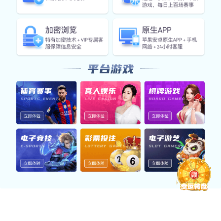
最后，帕金斯强调了老詹与其他球队之间微妙关系的
重要性。他认为，对手和追随者都会因为他的存在而
改变策略，这不仅仅是技战术层面的调整，更涉及心
理层面的博弈。因此，在这种情况下，火箭队需要认
真考量如何在这个变化中找到自己的位置，以便能够
更好地应对未来挑战。
2、火箭队当前困境分析
近年来，休斯顿火箭队经历了多次重建与调整，但成
绩依旧未达预期。如今，他们正面临着关键时期，不
少核心球员状态起伏不定，使得球队整体表现不佳。
在这样的背景下，多名球员被交易传闻笼罩，这也给
球队内部带来了压力。
尤其是在赛季初期，一些关键比赛失利后，媒体开始