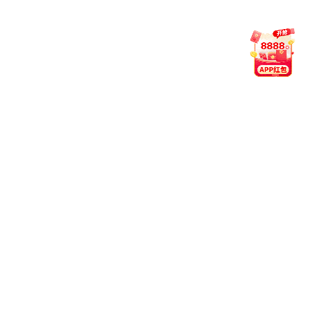
有些年轻球员具备巨大的潜力，如果能够给予足够的
发展空间，也许能成为未来的重要基石。
与此同时，在考虑交易时还需注意平衡短期与长期利
益。一些即战力强但年纪较大的球员或许能立刻提升
球队战绩，但从长远来看，他们是否能够融入球队文
化并为未来发展铺路则需要谨慎考量。因此，每一次
交易决策都需权衡利弊，以避免损害团队构建进程。
此外，一旦实施大规模交易，将不可避免地对团队氛
围产生冲击。不少年轻玩家会因此感受到不安，而这
可能进一步削弱他们在比赛中的表现。因此，在做出
决定之前，与教练组以及核心成员进行充分沟通显得
尤为重要，以减少因人员更替带来的负面效应。
4、总结与展望