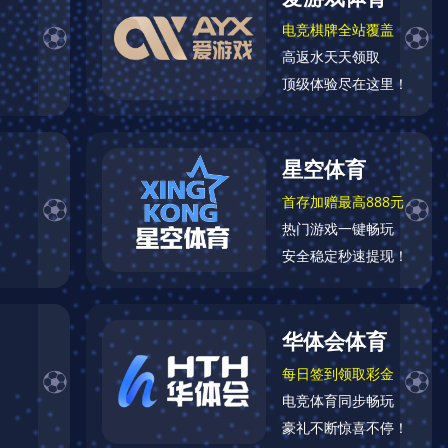
伤待复出
于国际米兰的前锋劳塔
我们将从四个方面详细
国米在此期间的发展策