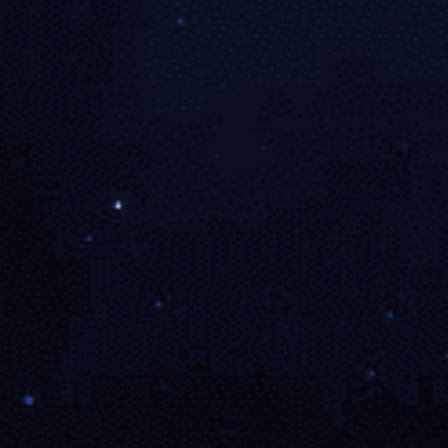
万亚马谈热刺困境与伤病潮波
下赛季西
切蒂诺
巴萨迎
2026-07-03
推荐
2026-06
推荐网站