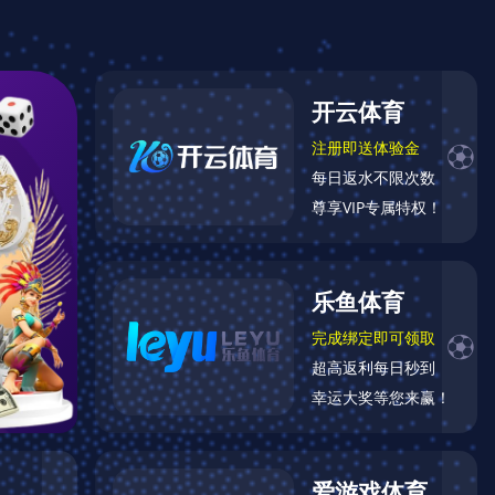
App
公司
体育
注册入口
简介
动态
兰官方网站入口
赛事实时
站入口APP
为您带来高速、高清、稳
端访问