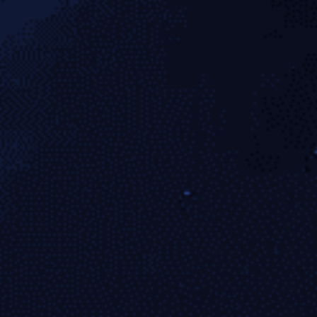
对国际米兰而言，他们将在接下来的日子里继续探索新的发展路
更加辉煌成就，实现全队乃至整个俱乐部可持续发展目标。
#3
#