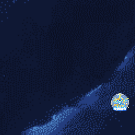
们常常需要面对身体负
像劳塔罗这样的年轻前
伤病，很可能导致更严
康复，提高身体素质，
部意识到保护球员健康
一种积极的发展趋势，
球队的重要进攻核心，