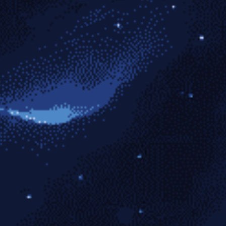
国米管理层已经开始
场机会，希望通过转
统，为未来输送更多
与此同时，加强球队
们都希望通过系统化
稳定且具备竞争力的
总结：
Total: 以上分
保障所有参与者安全
分利用这段时间进行
构，提高整体竞争力
Total: 此次事