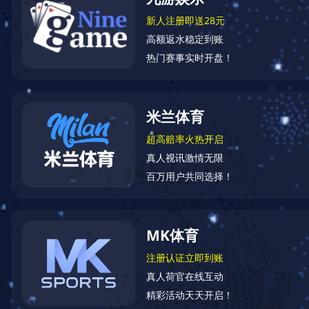
意媒称
近期，意大利媒体报
罗而言，这一消息无
阐述这一事件，包括