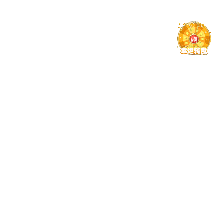
予支持，更是在心理上为大家提供帮助。在关键时
刻，他往往能够站出来化解危机，为球队保驾护航。
因此，无论是在进攻端还是防守端，梅西和奥塔门迪
都成为了阿根廷队不可或缺的重要人物，他们共同构
建起了一道强大的精神堡垒，让整个团队朝着胜利不
断前行。
3、阿根廷队目前状态分析
当前，阿根廷国家队正处于良好的竞技状态，不仅在
热身赛中表现出色，而且整体战术配合日趋成熟。在
教练组科学系统地安排下，各个位置上的球员逐渐找
到了最佳状态。尤其是前锋线，在梅西和其他攻击手
联手之下，进攻火力十足，让人期待他们在正式比赛
中的表现。