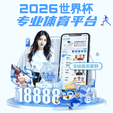
注册入口
全天更新 ·
米兰官方网站入
口
赛事实时同步
无论您身在何处，
米兰官方网站入口APP
为您带来
高速、高清、稳定的观赛体验。
下载客户端
网页端访问